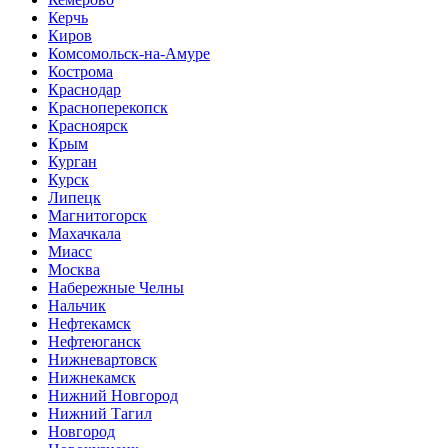
Керчь
Киров
Комсомольск-на-Амуре
Кострома
Краснодар
Красноперекопск
Красноярск
Крым
Курган
Курск
Липецк
Магнитогорск
Махачкала
Миасс
Москва
Набережные Челны
Нальчик
Нефтекамск
Нефтеюганск
Нижневартовск
Нижнекамск
Нижний Новгород
Нижний Тагил
Новгород