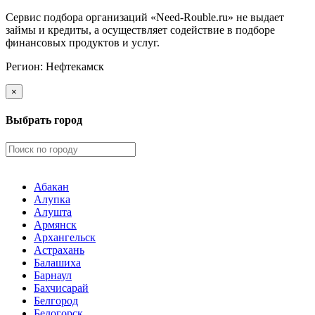
Сервис подбора организаций «Need-Rouble.ru» не выдает
займы и кредиты, а осуществляет содействие в подборе
финансовых продуктов и услуг.
Регион:
Нефтекамск
×
Выбрать город
Абакан
Алупка
Алушта
Армянск
Архангельск
Астрахань
Балашиха
Барнаул
Бахчисарай
Белгород
Белогорск