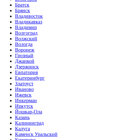
Братск
Брянск
Владивосток
Владикавказ
Владимир
Волгоград
Волжский
Вологда
Воронеж
Грозный
Джанкой
Дзержинск
Евпатория
Екатеринбург
Златоуст
Иваново
Ижевск
Инкерман
Иркутск
Йошкар-Ола
Казань
Калининград
Калуга
Каменск Уральский
Кемерово