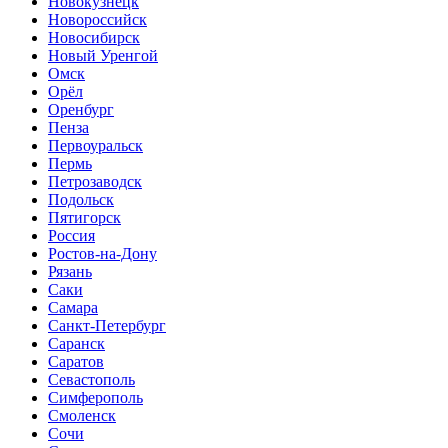
Новокузнецк
Новороссийск
Новосибирск
Новый Уренгой
Омск
Орёл
Оренбург
Пенза
Первоуральск
Пермь
Петрозаводск
Подольск
Пятигорск
Россия
Ростов-на-Дону
Рязань
Саки
Самара
Санкт-Петербург
Саранск
Саратов
Севастополь
Симферополь
Смоленск
Сочи