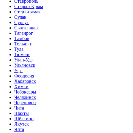
Ставрополь
Старый Крым
Стерлитамак
Судак
Сургут
Сыктывкар
Таганрог
Тамбов
Тольятти
Тула
Тюмень
Улан-Удэ
Ульяновск
Уфа
Феодосия
Хабаровск
Химки
Чебоксары
Челябинск
Череповец
Чита
Шахты
Щёлкино
Якутск
Ялта