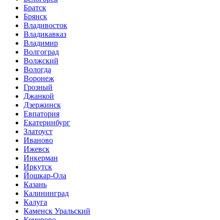
Братск
Брянск
Владивосток
Владикавказ
Владимир
Волгоград
Волжский
Вологда
Воронеж
Грозный
Джанкой
Дзержинск
Евпатория
Екатеринбург
Златоуст
Иваново
Ижевск
Инкерман
Иркутск
Йошкар-Ола
Казань
Калининград
Калуга
Каменск Уральский
Кемерово