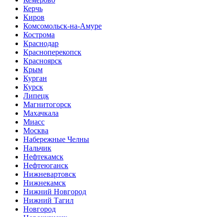
Керчь
Киров
Комсомольск-на-Амуре
Кострома
Краснодар
Красноперекопск
Красноярск
Крым
Курган
Курск
Липецк
Магнитогорск
Махачкала
Миасс
Москва
Набережные Челны
Нальчик
Нефтекамск
Нефтеюганск
Нижневартовск
Нижнекамск
Нижний Новгород
Нижний Тагил
Новгород