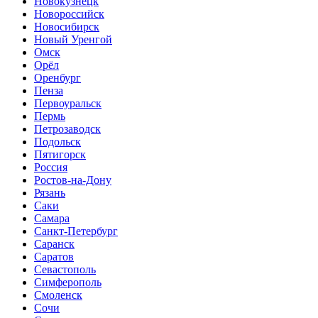
Новокузнецк
Новороссийск
Новосибирск
Новый Уренгой
Омск
Орёл
Оренбург
Пенза
Первоуральск
Пермь
Петрозаводск
Подольск
Пятигорск
Россия
Ростов-на-Дону
Рязань
Саки
Самара
Санкт-Петербург
Саранск
Саратов
Севастополь
Симферополь
Смоленск
Сочи