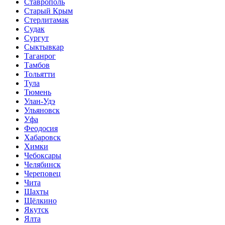
Ставрополь
Старый Крым
Стерлитамак
Судак
Сургут
Сыктывкар
Таганрог
Тамбов
Тольятти
Тула
Тюмень
Улан-Удэ
Ульяновск
Уфа
Феодосия
Хабаровск
Химки
Чебоксары
Челябинск
Череповец
Чита
Шахты
Щёлкино
Якутск
Ялта