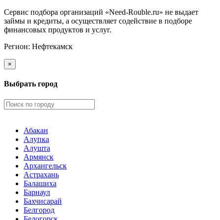
Сервис подбора организаций «Need-Rouble.ru» не выдает
займы и кредиты, а осуществляет содействие в подборе
финансовых продуктов и услуг.
Регион:
Нефтекамск
×
Выбрать город
Абакан
Алупка
Алушта
Армянск
Архангельск
Астрахань
Балашиха
Барнаул
Бахчисарай
Белгород
Белогорск