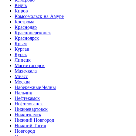
Керчь
Киров
Комсомольск-на-Амуре
Кострома
Краснодар
Красноперекопск
Красноярск
Крым
Курган
Курск
Липецк
Магнитогорск
Махачкала
Миасс
Москва
Набережные Челны
Нальчик
Нефтекамск
Нефтеюганск
Нижневартовск
Нижнекамск
Нижний Новгород
Нижний Тагил
Новгород