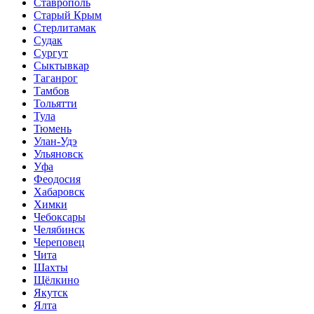
Ставрополь
Старый Крым
Стерлитамак
Судак
Сургут
Сыктывкар
Таганрог
Тамбов
Тольятти
Тула
Тюмень
Улан-Удэ
Ульяновск
Уфа
Феодосия
Хабаровск
Химки
Чебоксары
Челябинск
Череповец
Чита
Шахты
Щёлкино
Якутск
Ялта