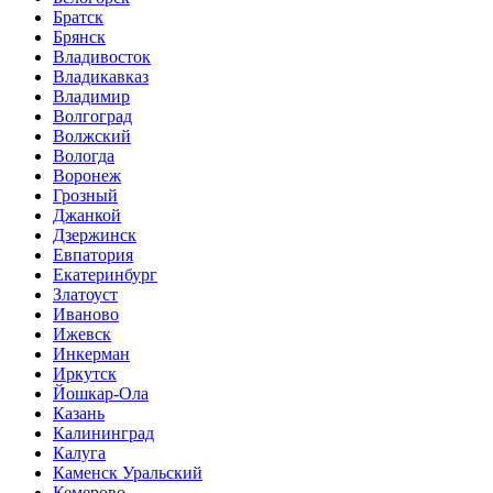
Братск
Брянск
Владивосток
Владикавказ
Владимир
Волгоград
Волжский
Вологда
Воронеж
Грозный
Джанкой
Дзержинск
Евпатория
Екатеринбург
Златоуст
Иваново
Ижевск
Инкерман
Иркутск
Йошкар-Ола
Казань
Калининград
Калуга
Каменск Уральский
Кемерово