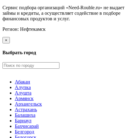
Сервис подбора организаций «Need-Rouble.ru» не выдает
займы и кредиты, а осуществляет содействие в подборе
финансовых продуктов и услуг.
Регион:
Нефтекамск
×
Выбрать город
Абакан
Алупка
Алушта
Армянск
Архангельск
Астрахань
Балашиха
Барнаул
Бахчисарай
Белгород
Белогорск